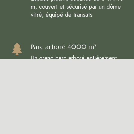
m, couvert et sécurisé par un dôme
vitré, équipé de transats
Parc arboré 4000 m²
Un grand parc arboré entièrement
clos. 3 menhirs datant de l'âge de
bronze visibles à 10 mètres
Parking clos
Grand parking le long du domaine,
possibilité de se garer à toute
proximité de la porte d'entrée