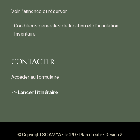
Voir l'annonce et réserver
• Conditions générales de location et d'annulation
• Inventaire
CONTACTER
Accéder au formulaire
-> Lancer l'itinéraire
© Copyright SC AMYA •
RGPD
•
Plan du site
• Design &