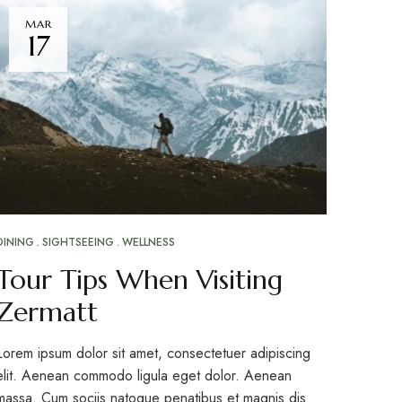
MAR
17
DINING
SIGHTSEEING
WELLNESS
Tour Tips When Visiting
Zermatt
Lorem ipsum dolor sit amet, consectetuer adipiscing
elit. Aenean commodo ligula eget dolor. Aenean
massa. Cum sociis natoque penatibus et magnis dis